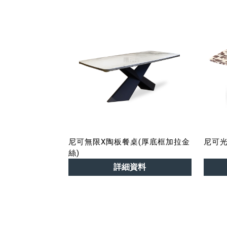
尼可無限X陶板餐桌(厚底框加拉金
尼可
絲)
詳細資料